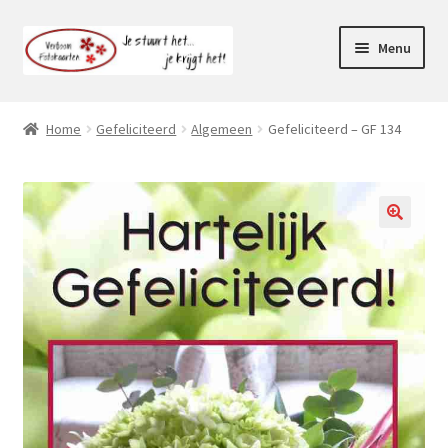
Ga
Ga
Menu
door
naar
naar
de
Webshop
navigatie
inhoud
Home
Gefeliciteerd
Algemeen
Gefeliciteerd – GF 134
Subme
Klantenservice
uitvou
Mijn account