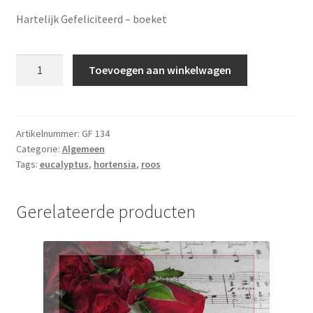
Hartelijk Gefeliciteerd – boeket
Gefeliciteerd
Toevoegen aan winkelwagen
-
GF
134
aantal
Artikelnummer:
GF 134
Categorie:
Algemeen
Tags:
eucalyptus
,
hortensia
,
roos
Gerelateerde producten