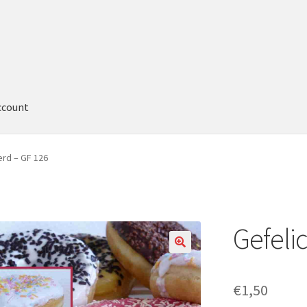
ccount
erd – GF 126
Gefeli
€
1,50