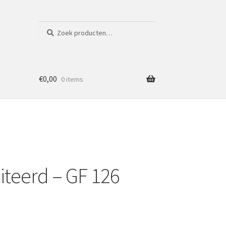
Zoeken
Zoeken
naar:
€
0,00
0 items
citeerd – GF 126