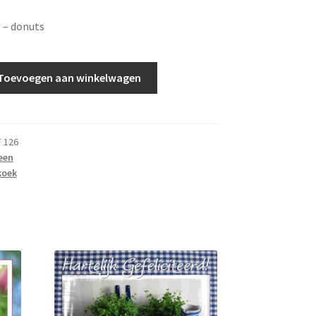
 – donuts
Toevoegen aan winkelwagen
 126
een
koek