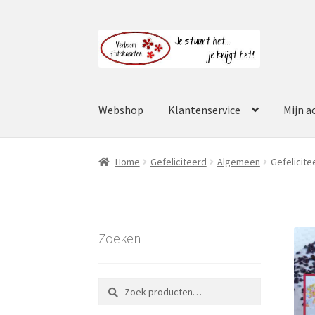
Ga
Ga
door
naar
naar
de
navigatie
inhoud
Webshop
Klantenservice
Mijn a
Home
Gefeliciteerd
Algemeen
Gefelicite
Zoeken
Zoeken
Zoeken
naar: