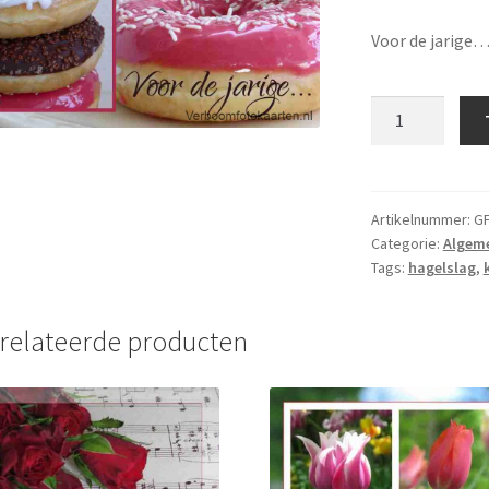
Voor de jarige…
Gefeliciteerd
-
GF
126
aantal
Artikelnummer:
GF
Categorie:
Algem
Tags:
hagelslag
,
relateerde producten