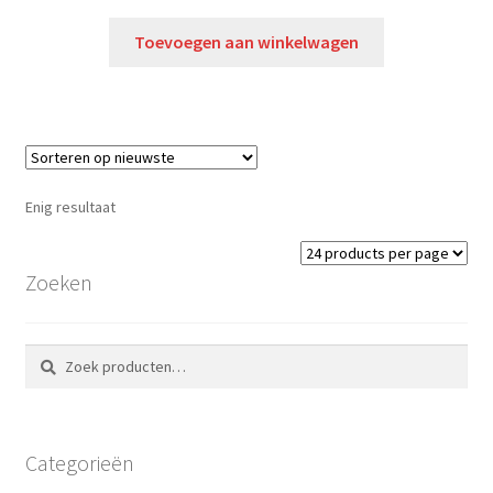
Toevoegen aan winkelwagen
Enig resultaat
Zoeken
Zoeken
Zoeken
naar:
Categorieën