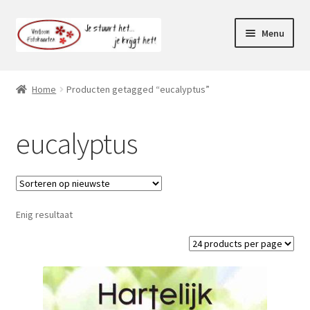
Ga
Ga
Menu
door
naar
naar
de
Webshop
navigatie
inhoud
Home
Producten getagged “eucalyptus”
Subme
Klantenservice
uitvou
eucalyptus
Mijn account
Enig resultaat