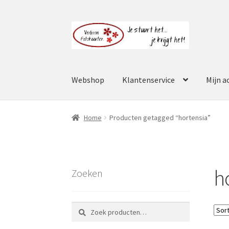
Ga
Ga
door
naar
naar
de
navigatie
inhoud
Webshop
Klantenservice
Mijn a
Home
Producten getagged “hortensia”
h
Zoeken
Zoeken
Zoeken
naar: