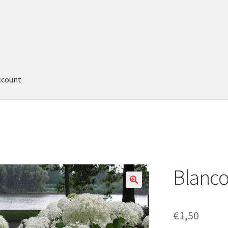
ccount
Blanco
€
1,50