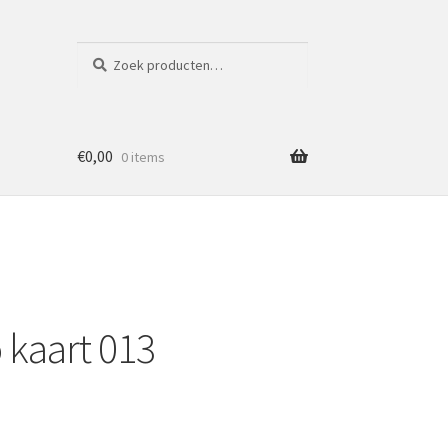
Zoeken
Zoeken
naar:
€
0,00
0 items
 kaart 013