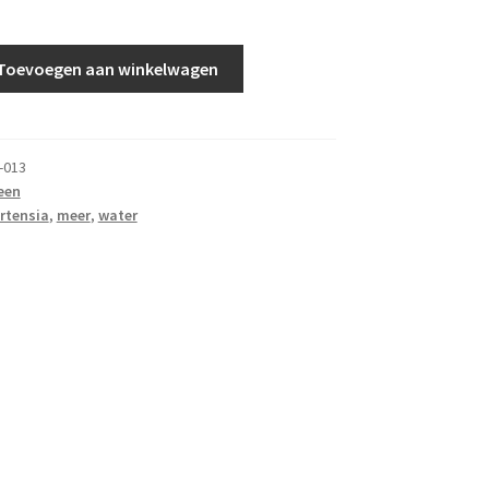
Toevoegen aan winkelwagen
-013
een
rtensia
,
meer
,
water