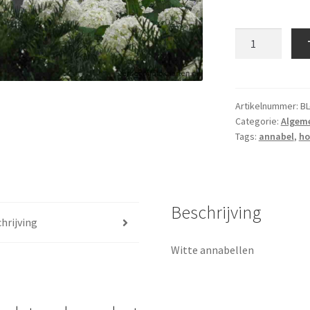
Blanco
kaart
013
aantal
Artikelnummer:
BL
Categorie:
Algem
Tags:
annabel
,
ho
Beschrijving
hrijving
Witte annabellen