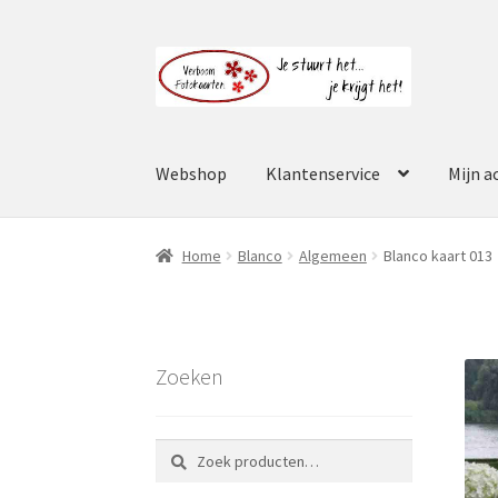
Ga
Ga
door
naar
naar
de
navigatie
inhoud
Webshop
Klantenservice
Mijn a
Home
Blanco
Algemeen
Blanco kaart 013
Zoeken
Zoeken
Zoeken
naar: