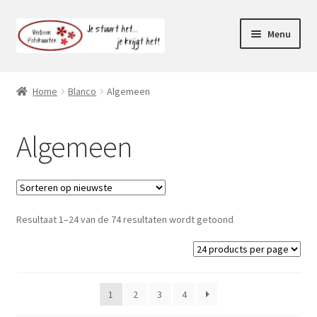
Ga
Ga
Menu
door
naar
naar
de
Webshop
navigatie
inhoud
Home
Blanco
Algemeen
Subme
Klantenservice
uitvou
Algemeen
Mijn account
Resultaat 1–24 van de 74 resultaten wordt getoond
1
2
3
4