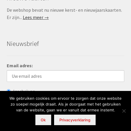
De webshop bevat nu nieuwe kerst- en nieuwjaarskaarten.
Er zijn...
Lees meer →
Nieuwsbrief
Email adres:
Inschrijven
We gebruiken cookies om ervoor te zorgen dat onze website
Uitschrijven
zo soepel mogelijk draait. Als je doorgaat met het gebruiken
van de website, gaan we er vanuit dat ermee instemt.
0
Ok
Privacyverklaring
Zoeken
Zoeken