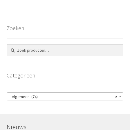
Zoeken
Zoeken
Zoeken
naar:
Categorieën
Algemeen (74)
×
Nieuws