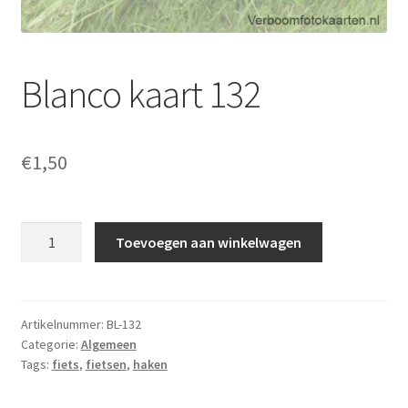
Blanco kaart 132
€
1,50
Blanco
Toevoegen aan winkelwagen
kaart
132
aantal
Artikelnummer:
BL-132
Categorie:
Algemeen
Tags:
fiets
,
fietsen
,
haken