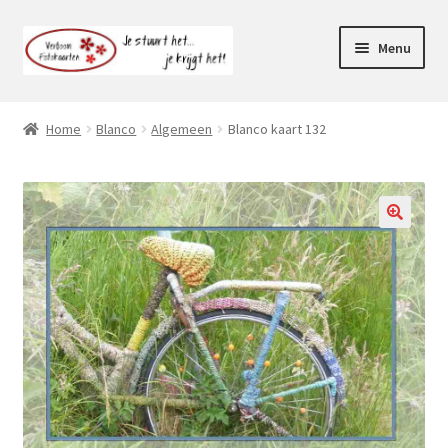
Ga
Ga
Menu
door
naar
naar
de
Webshop
navigatie
inhoud
Home
Blanco
Algemeen
Blanco kaart 132
Subme
Klantenservice
uitvou
Mijn account