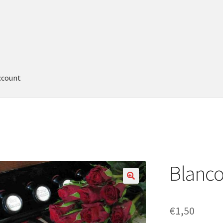
ccount
Blanco
€
1,50