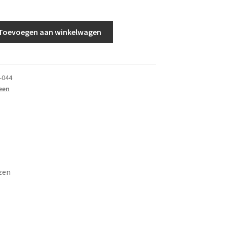
Toevoegen aan winkelwagen
-044
een
zen