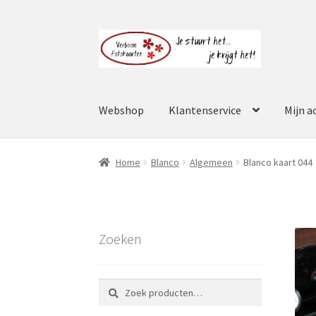
Ga
Ga
door
naar
naar
de
navigatie
inhoud
Webshop
Klantenservice
Mijn a
Home
Blanco
Algemeen
Blanco kaart 044
Zoeken
Zoeken
Zoeken
naar: