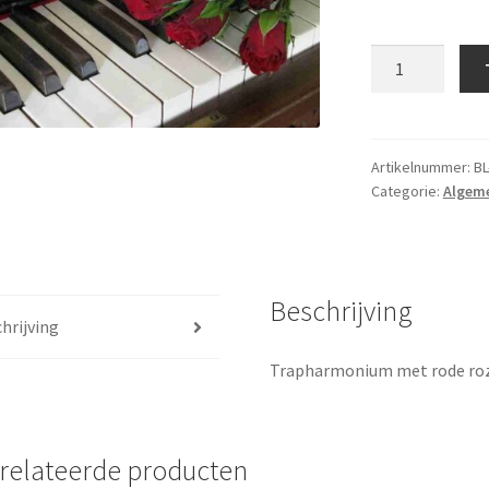
Blanco
kaart
044
aantal
Artikelnummer:
BL
Categorie:
Algem
Beschrijving
hrijving
Trapharmonium met rode ro
relateerde producten