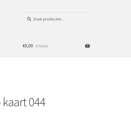
Zoeken
Zoeken
naar:
€
0,00
0 items
 kaart 044