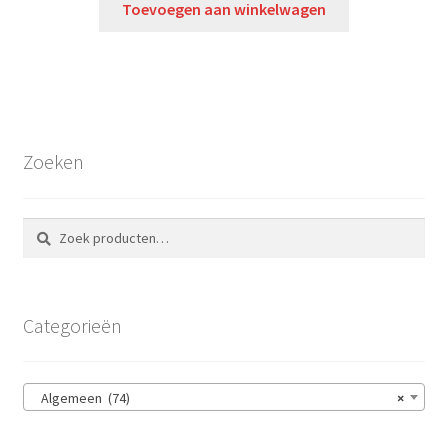
Toevoegen aan winkelwagen
Zoeken
Zoeken
Zoeken
naar:
Categorieën
Algemeen (74)
×