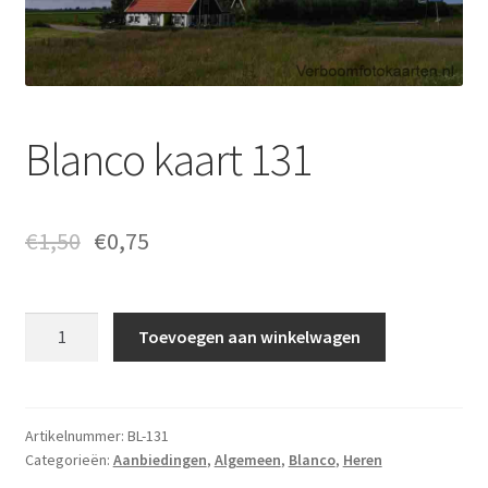
Blanco kaart 131
€
1,50
€
0,75
Blanco
Toevoegen aan winkelwagen
kaart
131
aantal
Artikelnummer:
BL-131
Categorieën:
Aanbiedingen
,
Algemeen
,
Blanco
,
Heren