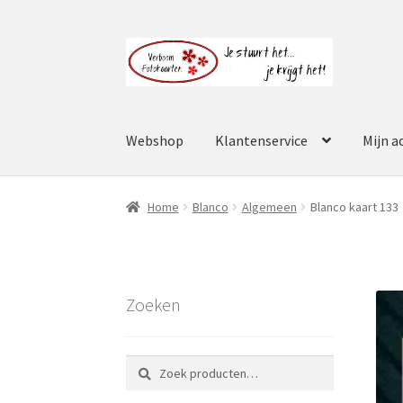
Ga
Ga
door
naar
naar
de
navigatie
inhoud
Webshop
Klantenservice
Mijn a
Home
Blanco
Algemeen
Blanco kaart 133
Zoeken
Zoeken
Zoeken
naar: