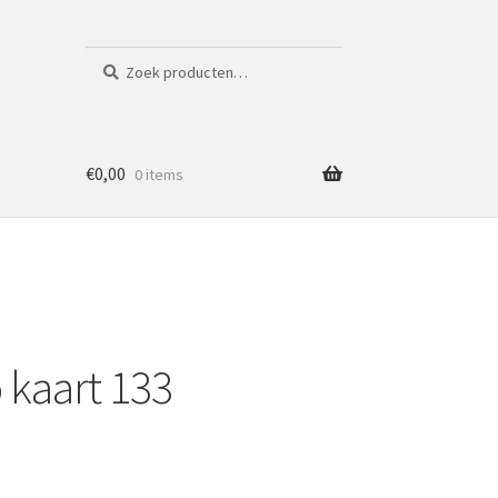
Zoeken
Zoeken
naar:
€
0,00
0 items
 kaart 133