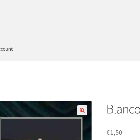
ccount
Blanco
€
1,50