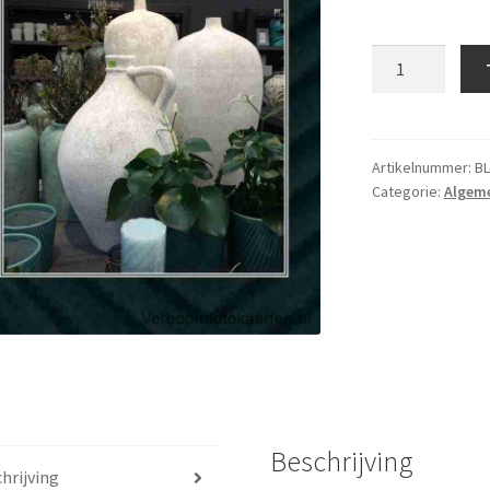
Blanco
kaart
133
aantal
Artikelnummer:
BL
Categorie:
Algem
Beschrijving
hrijving