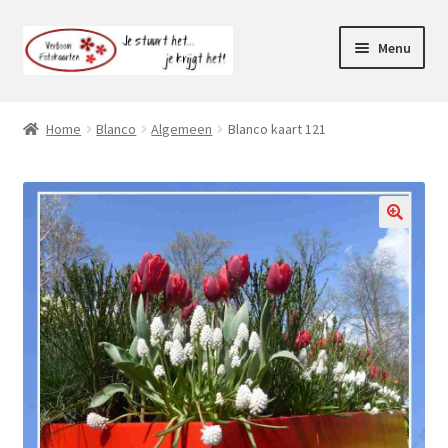
Ga
Ga
Menu
door
naar
naar
de
Webshop
navigatie
inhoud
Home
Blanco
Algemeen
Blanco kaart 121
Subme
Klantenservice
uitvou
Mijn account