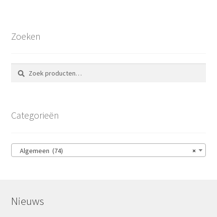
Zoeken
Zoeken
Zoeken
naar:
Categorieën
Algemeen (74)
×
Nieuws