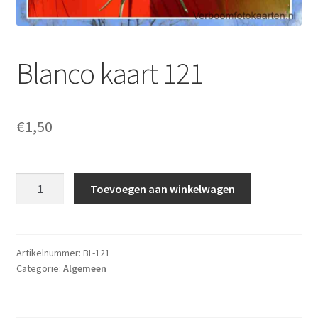
Blanco kaart 121
€
1,50
Blanco
Toevoegen aan winkelwagen
kaart
121
aantal
Artikelnummer:
BL-121
Categorie:
Algemeen