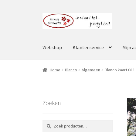
Ga
Ga
door
naar
naar
de
navigatie
inhoud
Webshop
Klantenservice
Mijn a
Home
Blanco
Algemeen
Blanco kaart 083
Zoeken
Zoeken
Zoeken
naar: