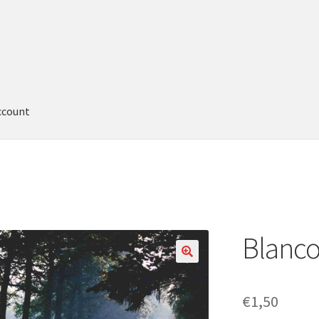
ccount
Blanco
€
1,50