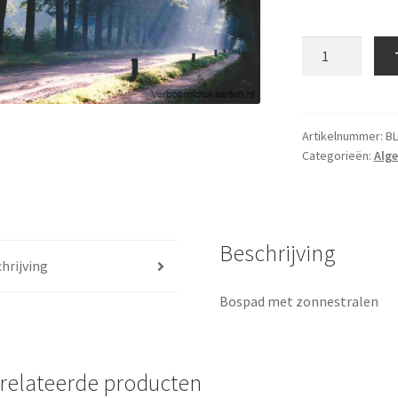
Blanco
kaart
083
aantal
Artikelnummer:
BL
Categorieën:
Alg
Beschrijving
hrijving
Bospad met zonnestralen
relateerde producten