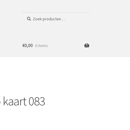
Zoeken
Zoeken
naar:
€
0,00
0 items
 kaart 083