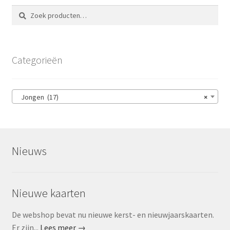
Zoeken
Zoeken
naar:
Categorieën
Jongen (17)
×
Nieuws
Nieuwe kaarten
De webshop bevat nu nieuwe kerst- en nieuwjaarskaarten.
Er zijn...
Lees meer →