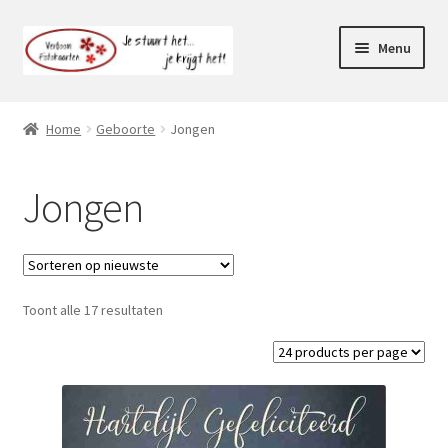
Ga
Ga
Menu
door
naar
naar
de
Webshop
navigatie
inhoud
Home
Geboorte
Jongen
Subme
Klantenservice
uitvou
Jongen
Mijn account
Toont alle 17 resultaten