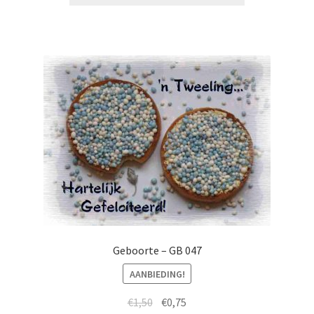
Geboorte – GB 047
AANBIEDING!
€
1,50
€
0,75