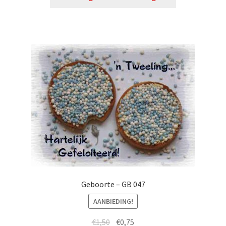
Geboorte – GB 047
AANBIEDING!
€
1,50
€
0,75