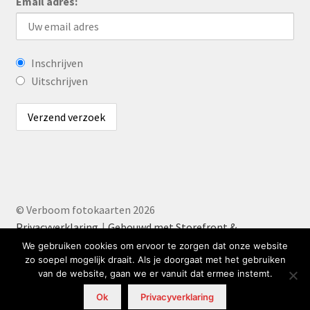
Email adres:
Inschrijven
Uitschrijven
© Verboom fotokaarten 2026
Privacyverklaring
Gebouwd met Storefront &
WooCommerce
.
We gebruiken cookies om ervoor te zorgen dat onze website
zo soepel mogelijk draait. Als je doorgaat met het gebruiken
van de website, gaan we er vanuit dat ermee instemt.
0
Ok
Privacyverklaring
Zoeken
Zoeken