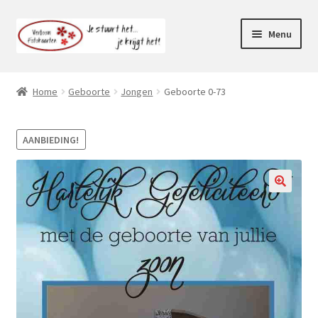
Ga
Ga
Menu
door
naar
naar
de
Webshop
navigatie
inhoud
Home
Geboorte
Jongen
Geboorte 0-73
Subme
Klantenservice
uitvou
AANBIEDING!
Mijn account