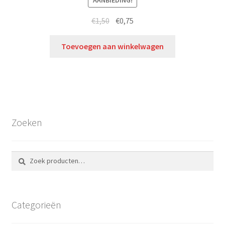
AANBIEDING!
€
1,50
€
0,75
Toevoegen aan winkelwagen
Zoeken
Zoeken
Zoeken
naar:
Categorieën