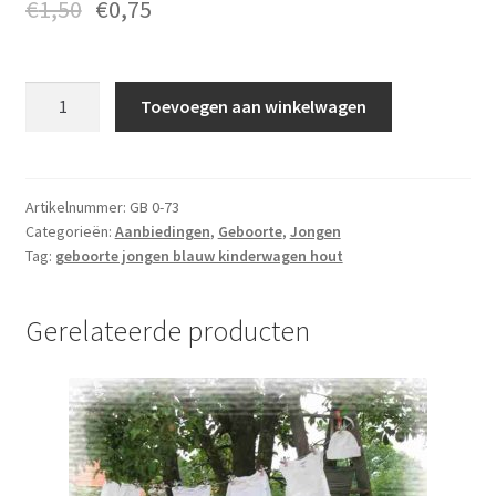
€
1,50
€
0,75
Geboorte
Toevoegen aan winkelwagen
0-
73
aantal
Artikelnummer:
GB 0-73
Categorieën:
Aanbiedingen
,
Geboorte
,
Jongen
Tag:
geboorte jongen blauw kinderwagen hout
Gerelateerde producten