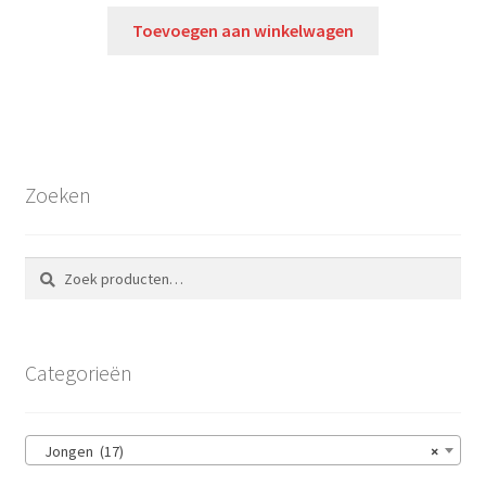
Toevoegen aan winkelwagen
Zoeken
Zoeken
Zoeken
naar:
Categorieën
Jongen (17)
×