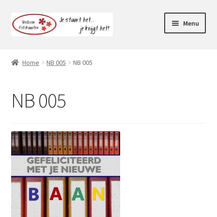
Ga
Ga
Menu
door
naar
naar
de
Webshop
navigatie
inhoud
Home
NB 005
NB 005
Subme
Klantenservice
uitvou
NB 005
Mijn account