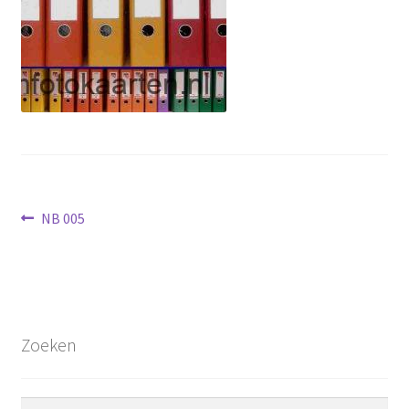
Bericht
Vorig
NB 005
bericht:
navigatie
Zoeken
Zoeken
Zoeken