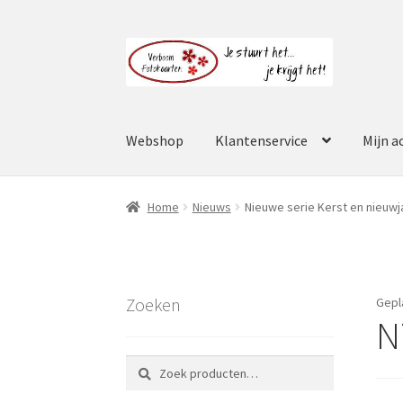
Ga
Ga
door
naar
naar
de
navigatie
inhoud
Webshop
Klantenservice
Mijn a
Home
Nieuws
Nieuwe serie Kerst en nieuwj
Zoeken
Gepl
N
Zoeken
Zoeken
naar: