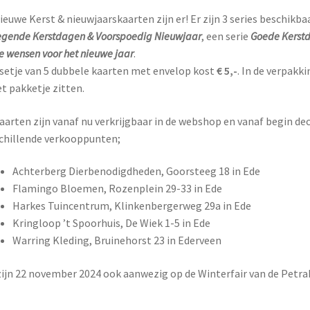
ieuwe Kerst & nieuwjaarskaarten zijn er! Er zijn 3 series beschikb
gende Kerstdagen & Voorspoedig Nieuwjaar
, een serie
Goede Kerst
e wensen voor het nieuwe jaar
.
setje van 5 dubbele kaarten met envelop kost
€ 5,-
. In de verpakk
et pakketje zitten.
aarten zijn vanaf nu verkrijgbaar in de webshop en vanaf begin dec
chillende verkooppunten;
Achterberg Dierbenodigdheden, Goorsteeg 18 in Ede
Flamingo Bloemen, Rozenplein 29-33 in Ede
Harkes Tuincentrum, Klinkenbergerweg 29a in Ede
Kringloop ’t Spoorhuis, De Wiek 1-5 in Ede
Warring Kleding, Bruinehorst 23 in Ederveen
zijn 22 november 2024 ook aanwezig op de Winterfair van de Petr