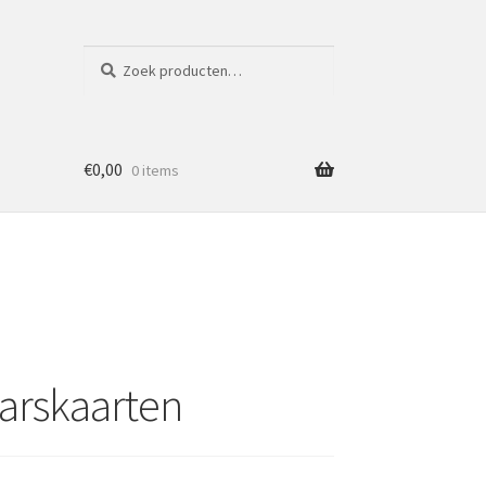
Zoeken
Zoeken
naar:
€
0,00
0 items
aarskaarten