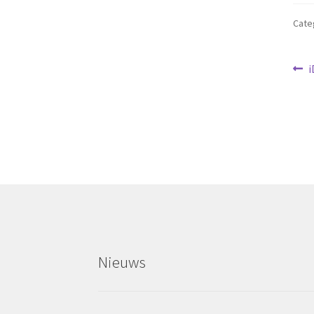
Cate
Be
V
i
b
na
Nieuws