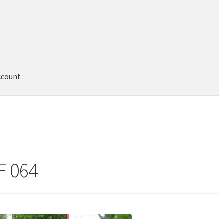
ccount
F 064