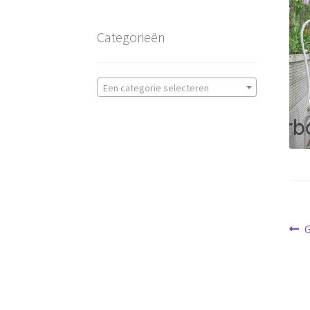
Categorieën
Een categorie selecteren
Be
V
G
b
na