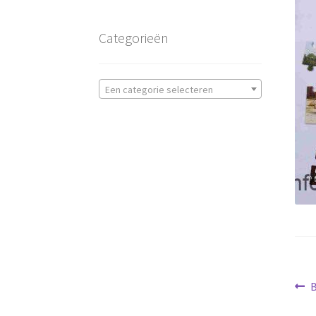
Categorieën
Een categorie selecteren
Be
V
B
b