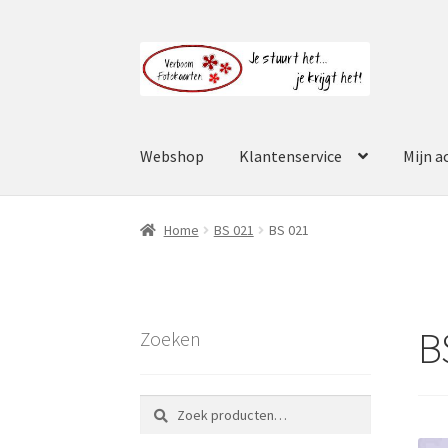
Ga
Ga
door
naar
naar
de
navigatie
inhoud
Webshop
Klantenservice
Mijn a
Home
BS 021
BS 021
B
Zoeken
Zoeken
Zoeken
naar: