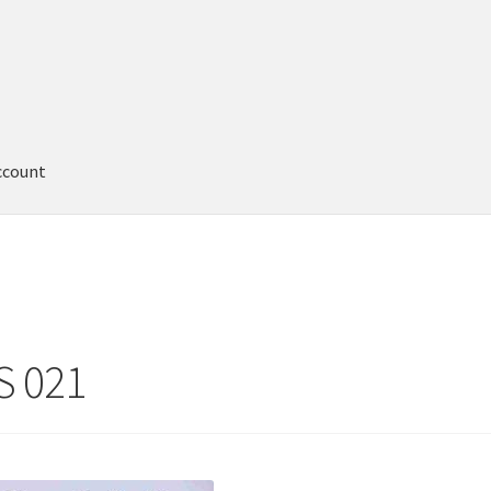
ccount
S 021