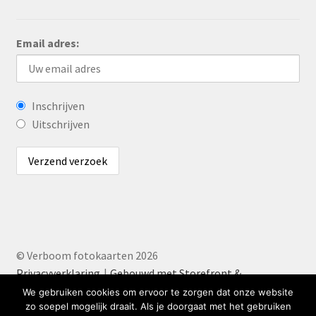
Email adres:
Inschrijven
Uitschrijven
© Verboom fotokaarten 2026
Privacyverklaring
Gebouwd met Storefront &
WooCommerce
.
We gebruiken cookies om ervoor te zorgen dat onze website
zo soepel mogelijk draait. Als je doorgaat met het gebruiken