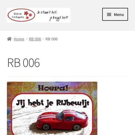
Ga
Ga
Menu
door
naar
naar
de
Webshop
navigatie
inhoud
Home
RB 006
RB 006
Subme
Klantenservice
uitvou
RB 006
Mijn account