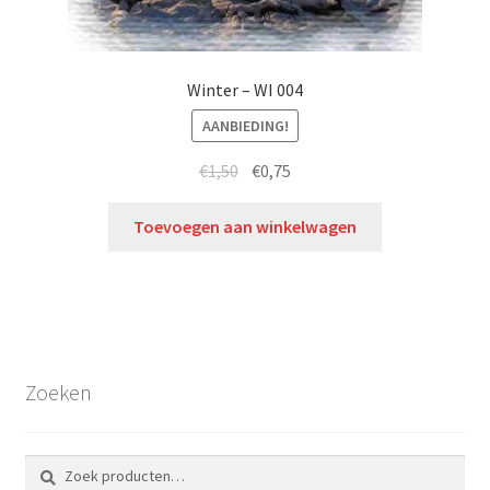
Winter – WI 004
AANBIEDING!
€
1,50
€
0,75
Toevoegen aan winkelwagen
Zoeken
Zoeken
Zoeken
naar: