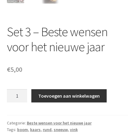
Set 3 – Beste wensen
voor het nieuwe jaar
€
5,00
Set
Toevoegen aan winkelwagen
3
-
Beste
wensen
Categorie:
Beste wensen voor het nieuwe jaar
Tags:
boom
,
kaars
,
rund
,
sneeuw
,
vink
voor