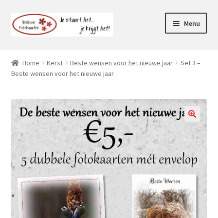
Ga
Ga
Menu
door
naar
naar
de
Webshop
navigatie
inhoud
Home
Kerst
Beste wensen voor het nieuwe jaar
Set 3 –
Subme
Beste wensen voor het nieuwe jaar
Klantenservice
uitvou
Mijn account