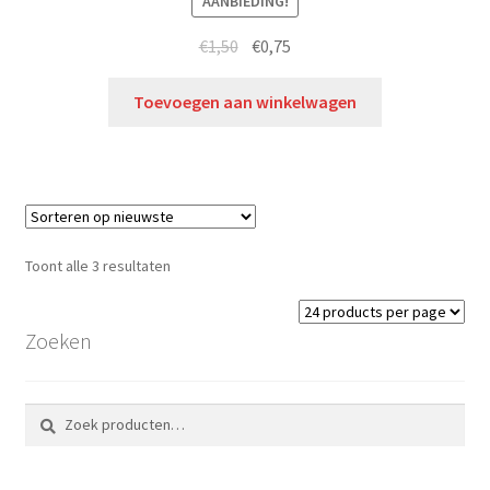
AANBIEDING!
€
1,50
€
0,75
Toevoegen aan winkelwagen
Toont alle 3 resultaten
Zoeken
Zoeken
Zoeken
naar: