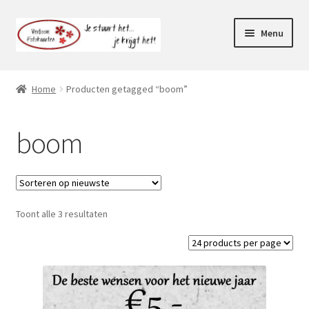
Ga
Ga
Menu
door
naar
naar
de
Webshop
navigatie
inhoud
Home
Producten getagged “boom”
Subme
Klantenservice
uitvou
boom
Mijn account
Toont alle 3 resultaten