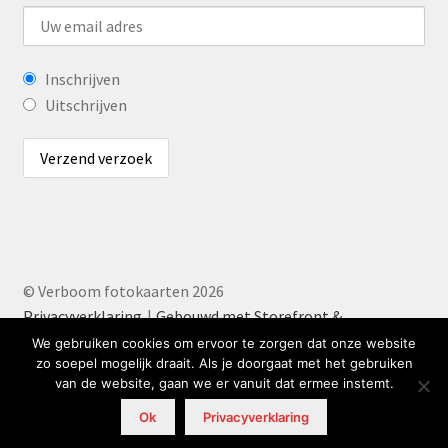
Inschrijven
Uitschrijven
© Verboom fotokaarten 2026
Privacyverklaring
Gebouwd met Storefront &
WooCommerce
.
We gebruiken cookies om ervoor te zorgen dat onze website
zo soepel mogelijk draait. Als je doorgaat met het gebruiken
van de website, gaan we er vanuit dat ermee instemt.
0
Ok
Privacyverklaring
Zoeken
Zoeken