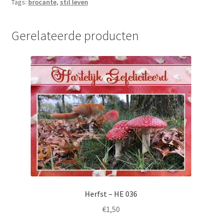
Tags:
brocante
,
stil leven
gefeliciteerd
aantal
Gerelateerde producten
Herfst – HE 036
€
1,50