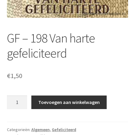
GF – 198 Van harte
gefeliciteerd
€
1,50
GF
Toevoegen aan winkelwagen
-
198
Van
harte
Categorieën:
Algemeen
,
Gefeliciteerd