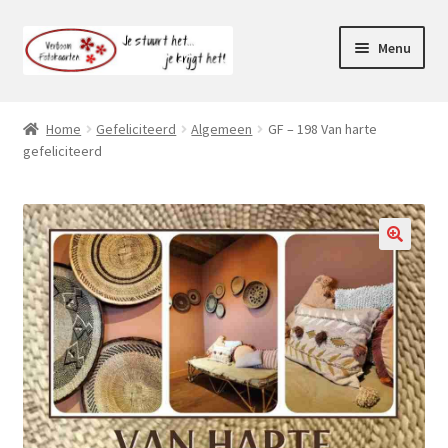
Ga
Ga
Menu
door
naar
naar
de
Webshop
navigatie
inhoud
Home
Gefeliciteerd
Algemeen
GF – 198 Van harte
Subme
gefeliciteerd
Klantenservice
uitvou
Mijn account