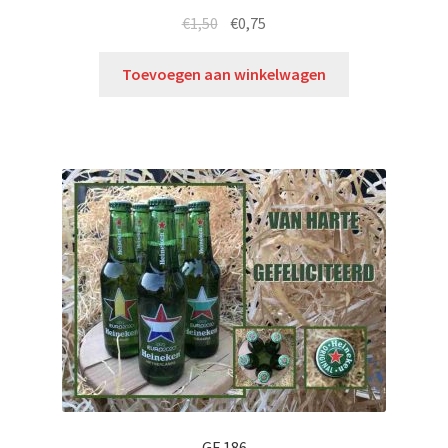
€
1,50
€
0,75
Toevoegen aan winkelwagen
GF 186