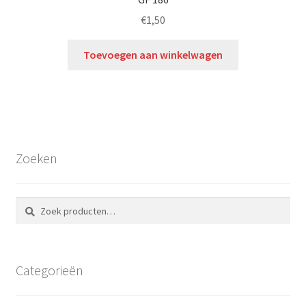
€
1,50
Toevoegen aan winkelwagen
Zoeken
Zoeken
Zoeken
naar:
Categorieën