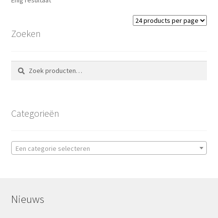
Zoeken
Zoeken
Zoeken
naar:
Categorieën
Een categorie selecteren
Nieuws