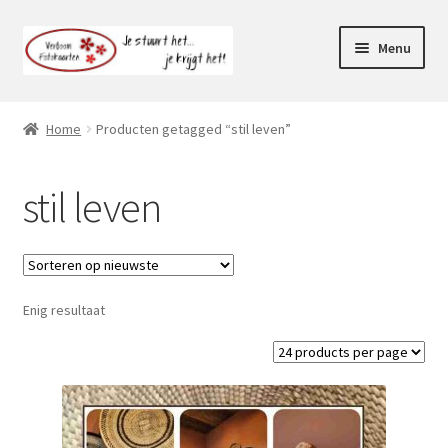
Ga
Ga
Menu
door
naar
naar
de
Webshop
navigatie
inhoud
Home
Producten getagged “stil leven”
Subme
Klantenservice
uitvou
stil leven
Mijn account
Enig resultaat