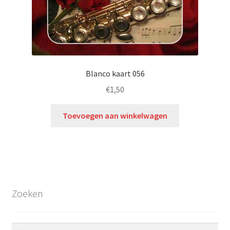
Blanco kaart 056
€
1,50
Toevoegen aan winkelwagen
Zoeken
Zoeken
Zoeken