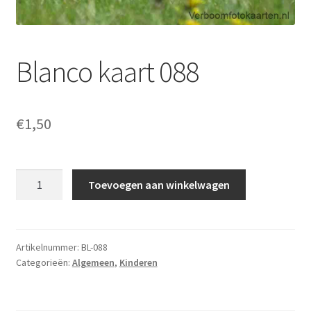
Blanco kaart 088
€
1,50
Blanco
Toevoegen aan winkelwagen
kaart
088
aantal
Artikelnummer:
BL-088
Categorieën:
Algemeen
,
Kinderen