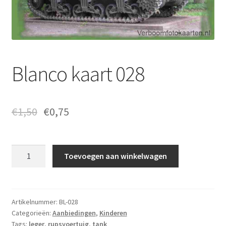
Blanco kaart 028
€
1,50
€
0,75
Blanco
Toevoegen aan winkelwagen
kaart
028
aantal
Artikelnummer:
BL-028
Categorieën:
Aanbiedingen
,
Kinderen
Tags:
leger
,
rupsvoertuig
,
tank