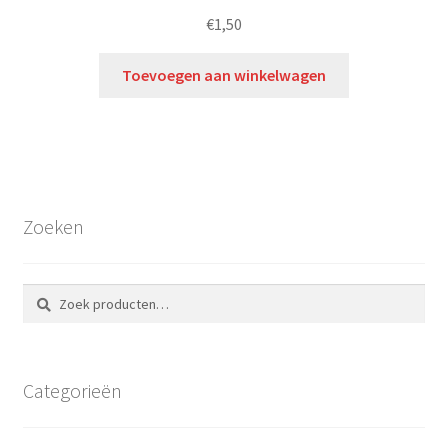
€
1,50
Toevoegen aan winkelwagen
Zoeken
Zoeken
Zoeken
naar:
Categorieën