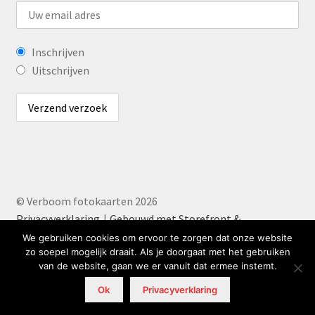
Inschrijven
Uitschrijven
© Verboom fotokaarten 2026
Privacyverklaring
Gebouwd met Storefront &
WooCommerce
.
We gebruiken cookies om ervoor te zorgen dat onze website
zo soepel mogelijk draait. Als je doorgaat met het gebruiken
van de website, gaan we er vanuit dat ermee instemt.
0
Ok
Privacyverklaring
Zoeken
Zoeken