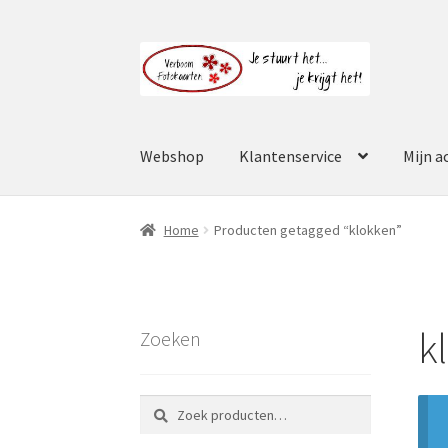
Ga
Ga
door
naar
naar
de
navigatie
inhoud
Webshop
Klantenservice
Mijn a
Home
Producten getagged “klokken”
k
Zoeken
Zoeken
Zoeken
naar: