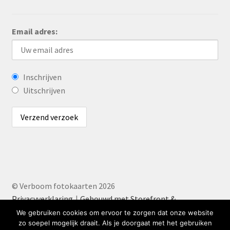
Email adres:
Inschrijven
Uitschrijven
© Verboom fotokaarten 2026
Privacyverklaring
Gebouwd met Storefront &
WooCommerce
.
We gebruiken cookies om ervoor te zorgen dat onze website
zo soepel mogelijk draait. Als je doorgaat met het gebruiken