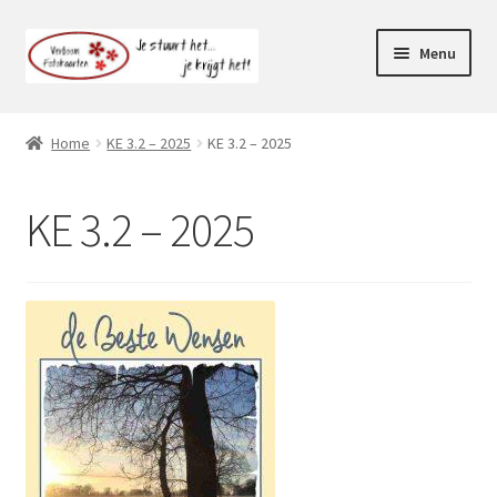
Ga
Ga
Menu
door
naar
naar
de
Webshop
navigatie
inhoud
Home
KE 3.2 – 2025
KE 3.2 – 2025
Subme
Klantenservice
uitvou
KE 3.2 – 2025
Mijn account