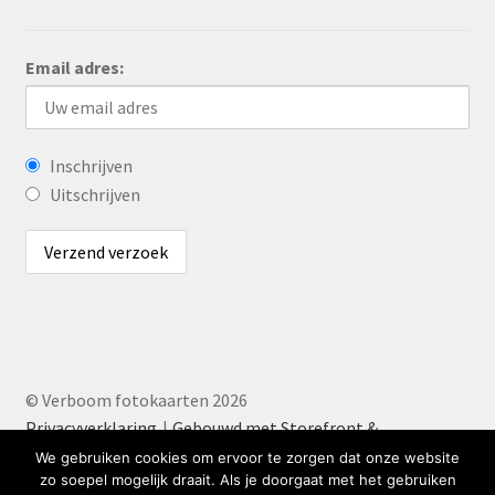
Email adres:
Inschrijven
Uitschrijven
© Verboom fotokaarten 2026
Privacyverklaring
Gebouwd met Storefront &
WooCommerce
.
We gebruiken cookies om ervoor te zorgen dat onze website
zo soepel mogelijk draait. Als je doorgaat met het gebruiken