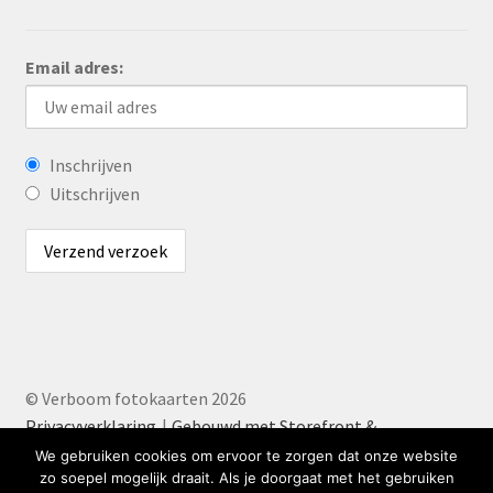
Email adres:
Inschrijven
Uitschrijven
© Verboom fotokaarten 2026
Privacyverklaring
Gebouwd met Storefront &
WooCommerce
.
We gebruiken cookies om ervoor te zorgen dat onze website
zo soepel mogelijk draait. Als je doorgaat met het gebruiken