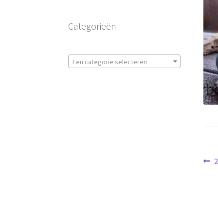
Categorieën
Een categorie selecteren
Be
V
2
b
na