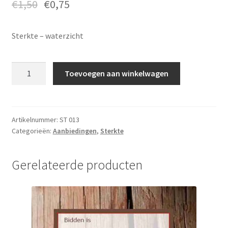
€
1,50
€
0,75
Sterkte – waterzicht
Sterkte
Toevoegen aan winkelwagen
-
ST
013
aantal
Artikelnummer:
ST 013
Categorieën:
Aanbiedingen
,
Sterkte
Gerelateerde producten