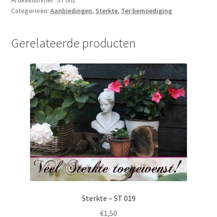
Categorieën:
Aanbiedingen
,
Sterkte
,
Ter bemoediging
Gerelateerde producten
Sterkte – ST 019
€
1,50