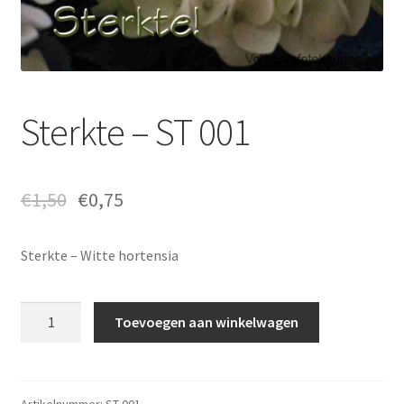
Sterkte – ST 001
€
1,50
€
0,75
Sterkte – Witte hortensia
Sterkte
Toevoegen aan winkelwagen
-
ST
001
aantal
Artikelnummer:
ST 001