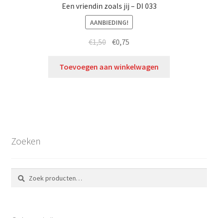
Een vriendin zoals jij – DI 033
AANBIEDING!
€
1,50
€
0,75
Toevoegen aan winkelwagen
Zoeken
Zoeken
Zoeken
naar: