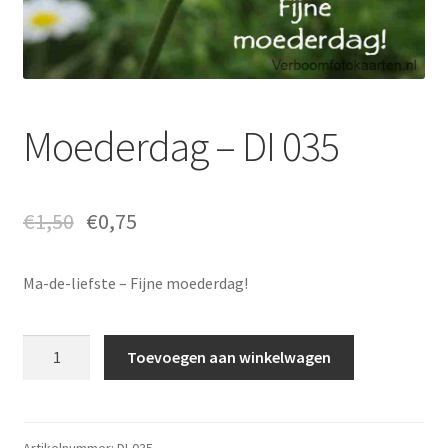
Moederdag – DI 035
€
1,50
€
0,75
Ma-de-liefste – Fijne moederdag!
Moederdag
Toevoegen aan winkelwagen
-
DI
035
aantal
Artikelnummer:
DI-035