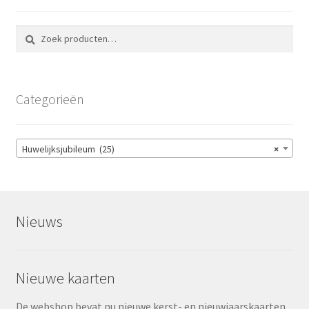
Zoeken
Zoeken
naar:
Categorieën
Huwelijksjubileum (25)
×
Nieuws
Nieuwe kaarten
De webshop bevat nu nieuwe kerst- en nieuwjaarskaarten.