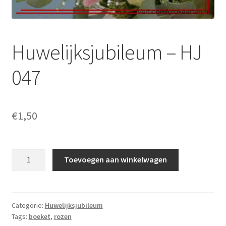
Huwelijksjubileum – HJ
047
€
1,50
Huwelijksjubileum
Toevoegen aan winkelwagen
-
HJ
047
aantal
Categorie:
Huwelijksjubileum
Tags:
boeket
,
rozen