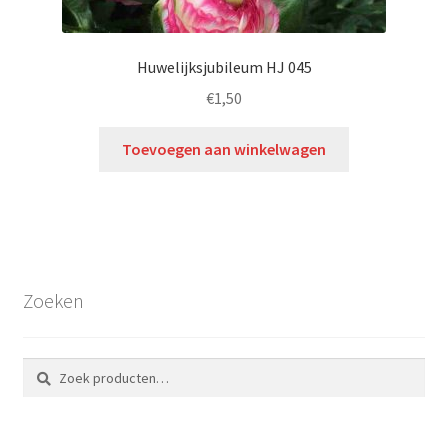
Huwelijksjubileum HJ 045
€
1,50
Toevoegen aan winkelwagen
Zoeken
Zoeken
Zoeken
naar: