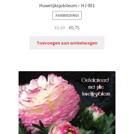
Huwelijksjubileum – HJ 001
AANBIEDING!
€
1,50
€
0,75
Toevoegen aan winkelwagen