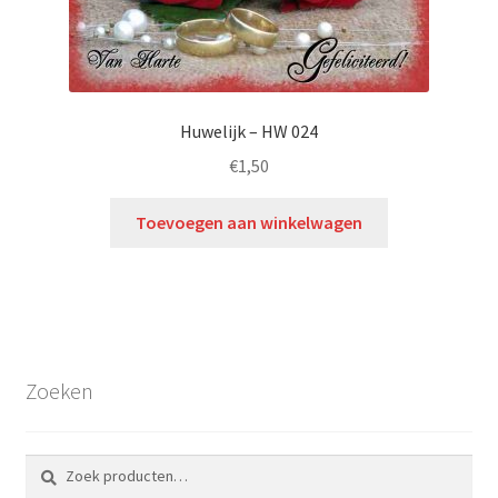
Huwelijk – HW 024
€
1,50
Toevoegen aan winkelwagen
Zoeken
Zoeken
Zoeken
naar: