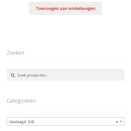
Toevoegen aan winkelwagen
Zoeken
Zoeken
Zoeken
naar:
Categorieën
Geslaagd (10)
×