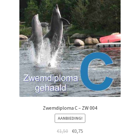
Zwemdiploma C – ZW 004
AANBIEDING!
€
1,50
€
0,75