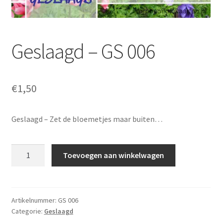
Geslaagd – GS 006
€
1,50
Geslaagd – Zet de bloemetjes maar buiten…
Geslaagd
Toevoegen aan winkelwagen
-
GS
006
aantal
Artikelnummer:
GS 006
Categorie:
Geslaagd