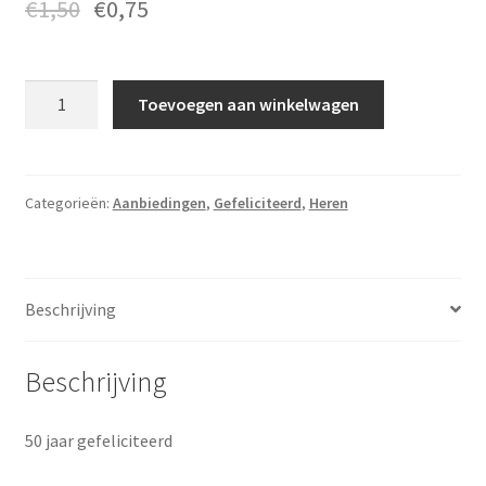
€
1,50
€
0,75
Gefeliciteerd
Toevoegen aan winkelwagen
-
GF
168
aantal
Categorieën:
Aanbiedingen
,
Gefeliciteerd
,
Heren
Beschrijving
Beschrijving
50 jaar gefeliciteerd