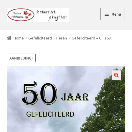
Ga
Ga
Menu
door
naar
naar
de
Webshop
navigatie
inhoud
Home
Gefeliciteerd
Heren
Gefeliciteerd – GF 168
Subme
Klantenservice
uitvou
AANBIEDING!
Mijn account