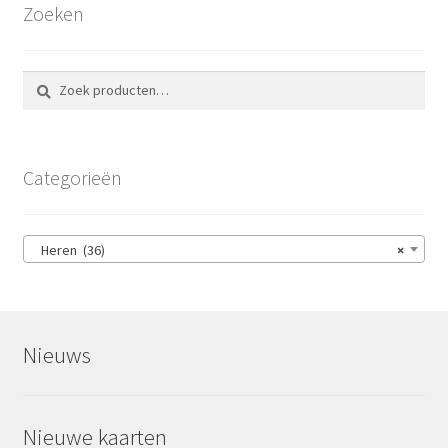
Zoeken
Zoeken
Zoeken
naar:
Categorieën
Heren (36)
×
Nieuws
Nieuwe kaarten