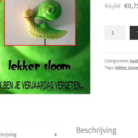
€
1,50
€
0,7
Gefeliciteerd
-
GF
165
aantal
Categorieën:
Aan
Tags:
lekker sloo
Beschrijving
hrijving