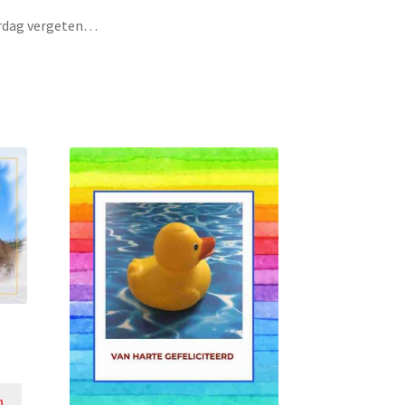
aardag vergeten…
n