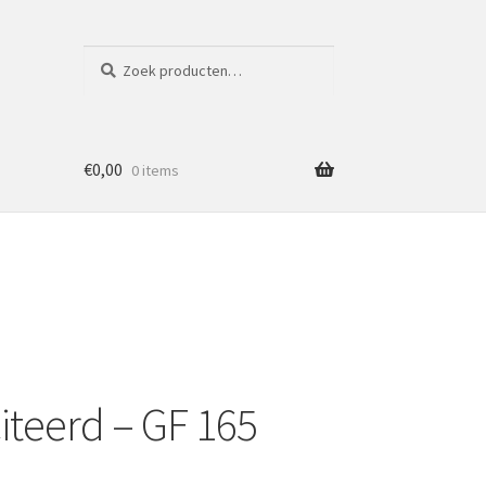
Zoeken
Zoeken
naar:
€
0,00
0 items
citeerd – GF 165