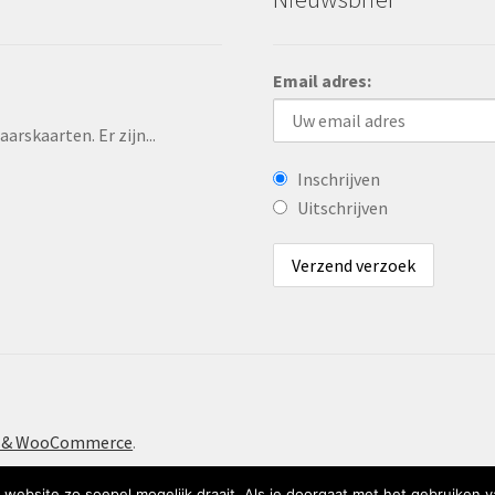
Email adres:
rskaarten. Er zijn...
Inschrijven
Uitschrijven
t & WooCommerce
.
website zo soepel mogelijk draait. Als je doorgaat met het gebruiken v