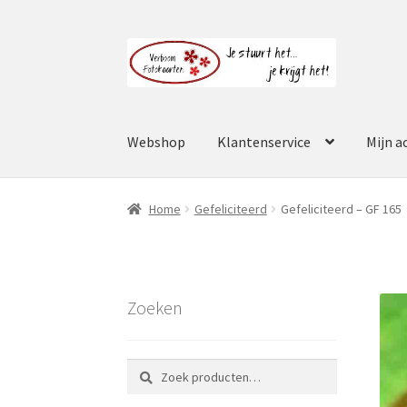
Ga
Ga
door
naar
naar
de
navigatie
inhoud
Webshop
Klantenservice
Mijn a
Home
Gefeliciteerd
Gefeliciteerd – GF 165
Zoeken
Zoeken
Zoeken
naar: