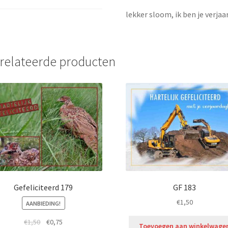
lekker sloom, ik ben je verj
relateerde producten
Gefeliciteerd 179
GF 183
€
1,50
AANBIEDING!
€
1,50
€
0,75
Toevoegen aan winkelwage