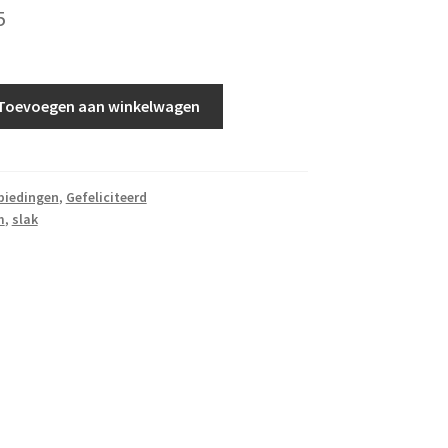
5
Toevoegen aan winkelwagen
biedingen
,
Gefeliciteerd
m
,
slak