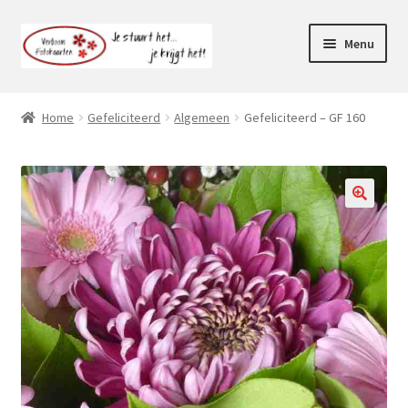
Ga
Ga
Menu
door
naar
naar
de
Webshop
navigatie
inhoud
Home
Gefeliciteerd
Algemeen
Gefeliciteerd – GF 160
Subme
Klantenservice
uitvou
Mijn account