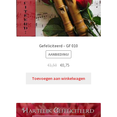
Gefeliciteerd – GF 010
AANBIEDING!
€
1,50
€
0,75
Toevoegen aan winkelwagen