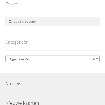
Zoeken
Zoeken
Zoeken
naar:
Categorieën
Algemeen (52)
×
Nieuws
Nieuwe kaarten