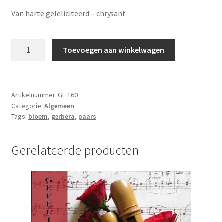
Van harte gefeliciteerd – chrysant
Gefeliciteerd
Toevoegen aan winkelwagen
-
GF
160
aantal
Artikelnummer:
GF 160
Categorie:
Algemeen
Tags:
bloem
,
gerbera
,
paars
Gerelateerde producten