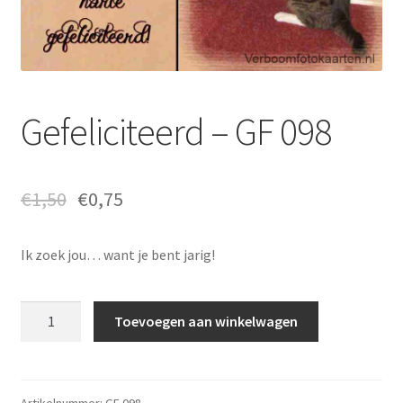
Gefeliciteerd – GF 098
€
1,50
€
0,75
Ik zoek jou… want je bent jarig!
Gefeliciteerd
Toevoegen aan winkelwagen
-
GF
098
aantal
Artikelnummer:
GF 098