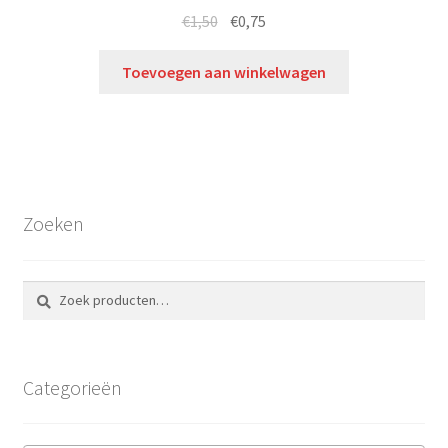
€
1,50
€
0,75
Toevoegen aan winkelwagen
Zoeken
Zoeken
Zoeken
naar:
Categorieën