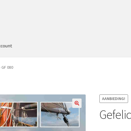
ccount
– GF 080
AANBIEDING!
Gefeli