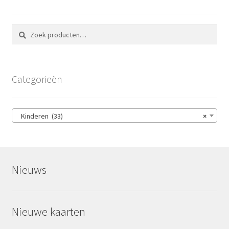
Zoeken
Zoeken
naar:
Categorieën
Kinderen (33)
×
Nieuws
Nieuwe kaarten