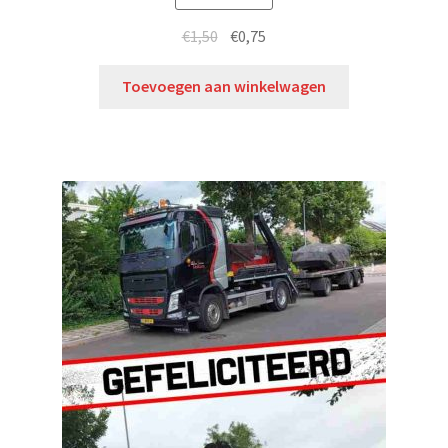
€
1,50
€
0,75
Toevoegen aan winkelwagen