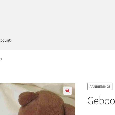
ccount
03
AANBIEDING!
Geboor