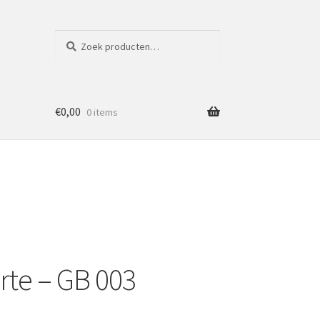
Zoeken
Zoeken
naar:
€
0,00
0 items
te – GB 003