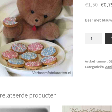
€
1,50
€
0,7
Beer met blauw
Geboorte
-
GB
003
aantal
Artikelnummer:
GB
Categorieën:
Aan
relateerde producten