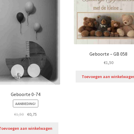
Geboorte – GB 058
€
1,50
Toevoegen aan winkelwage
Geboorte 0-74
AANBIEDING!
€
1,50
€
0,75
Toevoegen aan winkelwagen