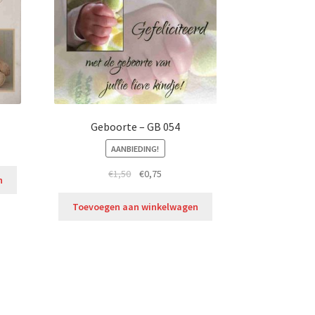
Geboorte – GB 054
AANBIEDING!
€
1,50
€
0,75
n
Toevoegen aan winkelwagen