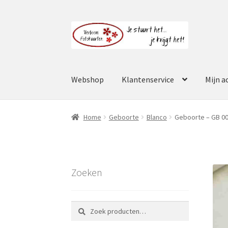
Ga
Ga
door
naar
naar
de
navigatie
inhoud
Webshop
Klantenservice
Mijn a
Home
Geboorte
Blanco
Geboorte – GB 0
Zoeken
Zoeken
Zoeken
naar: