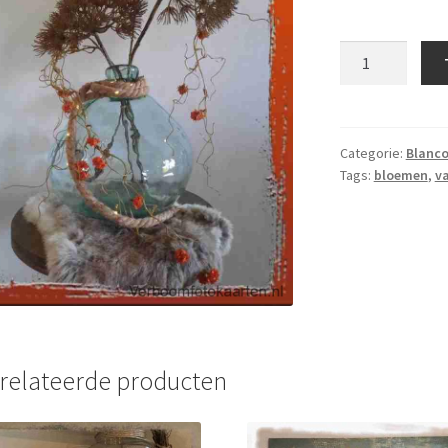
Blanco
-
BL
181
aantal
Categorie:
Blanc
Tags:
bloemen
,
v
relateerde producten