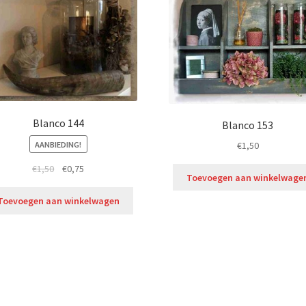
Blanco 144
Blanco 153
AANBIEDING!
€
1,50
€
1,50
€
0,75
Toevoegen aan winkelwage
Toevoegen aan winkelwagen