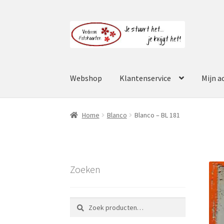
Ga
Ga
door
naar
naar
de
navigatie
inhoud
Webshop
Klantenservice
Mijn a
Home
Blanco
Blanco – BL 181
Zoeken
Zoeken
Zoeken
naar: