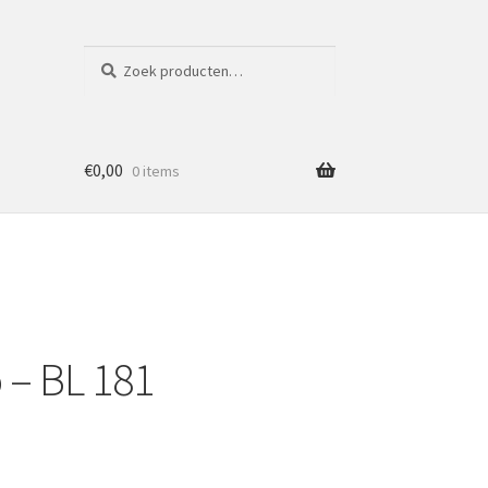
Zoeken
Zoeken
naar:
€
0,00
0 items
 – BL 181