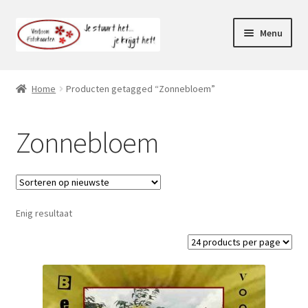
Ga
Ga
Menu
door
naar
naar
de
Webshop
navigatie
inhoud
Home
Producten getagged “Zonnebloem”
Subme
Klantenservice
uitvou
Zonnebloem
Mijn account
Enig resultaat