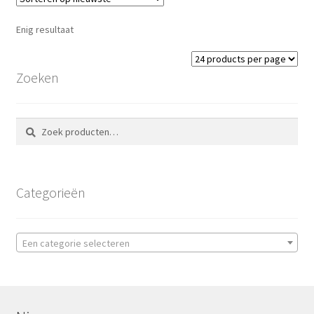
Enig resultaat
Zoeken
Zoeken
Zoeken
naar:
Categorieën
Een categorie selecteren