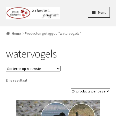
Ga
Ga
Menu
door
naar
naar
de
Webshop
navigatie
inhoud
Home
Producten getagged “watervogels”
Subme
Klantenservice
uitvou
watervogels
Mijn account
Enig resultaat