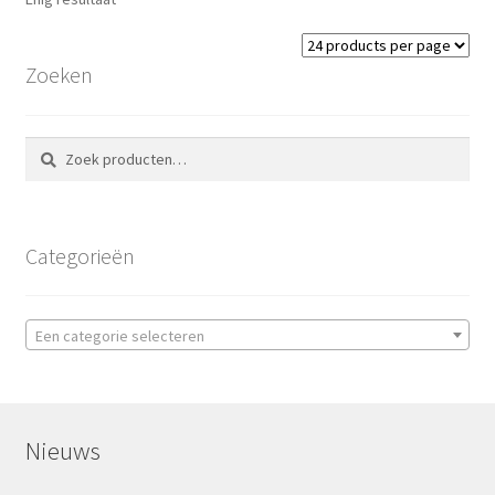
Zoeken
Zoeken
Zoeken
naar:
Categorieën
Een categorie selecteren
Nieuws