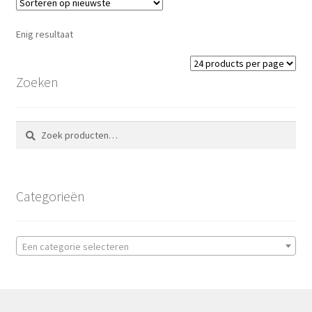
Enig resultaat
Zoeken
Zoeken
Zoeken
naar:
Categorieën
Een categorie selecteren