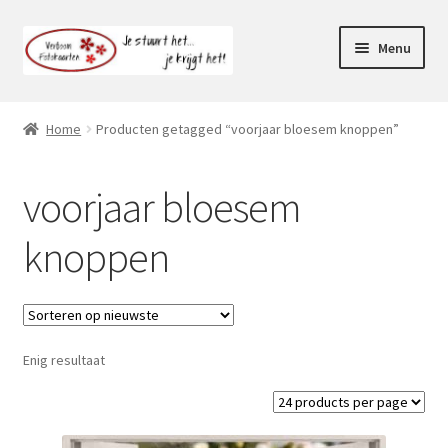
Ga
Ga
Menu
door
naar
naar
de
Webshop
navigatie
inhoud
Home
Producten getagged “voorjaar bloesem knoppen”
Subme
Klantenservice
uitvou
voorjaar bloesem
Mijn account
knoppen
Enig resultaat